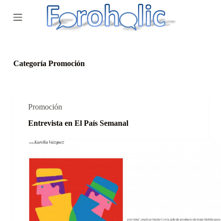
S
a
l
t
a
r
a
Categoría
Promoción
l
c
o
n
t
Promoción
e
Entrevista en El País Semanal
n
i
d
o