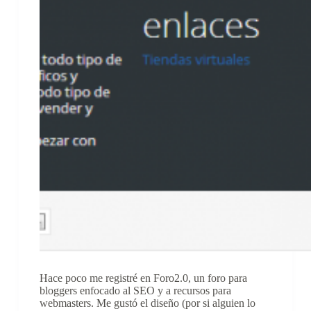
Hace poco me registré en Foro2.0, un foro para
bloggers enfocado al SEO y a recursos para
webmasters. Me gustó el diseño (por si alguien lo