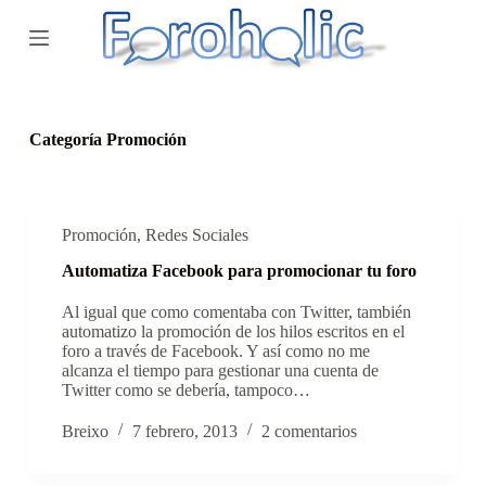
S
a
l
t
a
r
a
Categoría
Promoción
l
c
o
n
t
Promoción
,
Redes Sociales
e
Automatiza Facebook para promocionar tu foro
n
i
Al igual que como comentaba con Twitter, también
d
automatizo la promoción de los hilos escritos en el
o
foro a través de Facebook. Y así como no me
alcanza el tiempo para gestionar una cuenta de
Twitter como se debería, tampoco…
Breixo
7 febrero, 2013
2 comentarios