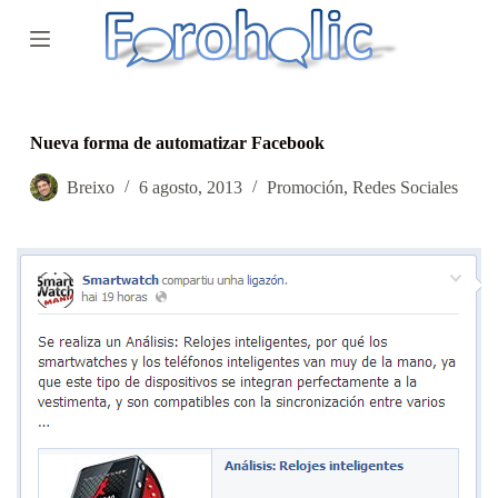
S
a
l
t
a
r
a
Nueva forma de automatizar Facebook
l
c
Breixo
6 agosto, 2013
Promoción
,
Redes Sociales
o
n
t
e
n
i
d
o