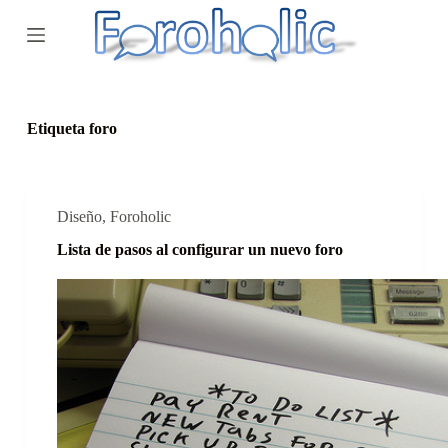
S
a
l
t
a
r
a
Etiqueta
foro
l
c
o
n
t
Diseño
,
Foroholic
e
Lista de pasos al configurar un nuevo foro
n
i
d
o