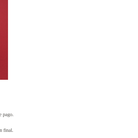
de pago.
n final.