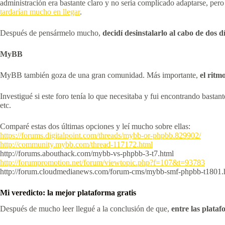
administración era bastante claro y no sería complicado adaptarse, per
tardarían mucho en llegar
.
Después de pensármelo mucho,
decidí desinstalarlo al cabo de dos 
MyBB
MyBB también goza de una gran comunidad. Más importante,
el ritm
Investigué si este foro tenía lo que necesitaba y fui encontrando bast
etc.
Comparé estas dos últimas opciones y leí mucho sobre ellas:
https://forums.digitalpoint.
com/threads/mybb-or-phpbb.
829902/
http://community.mybb.com/
thread-117172.html
http://forums.abouthack.com/
mybb-vs-phpbb-3-t7.html
http://forumpromotion.net/
forum/viewtopic.php?f=107&t=
93783
http://forum.cloudmedianews.
com/forum-cms/mybb-smf-phpbb-
t1801.
Mi veredicto: la mejor plataforma gratis
Después de mucho leer llegué a la conclusión de que,
entre las plata