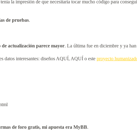
o tenía la impresión de que necesitaría tocar mucho código para conseg
días de pruebas
.
o de actualización parece mayor
. La última fue en diciembre y ya ha
antes datos interesantes: diseños AQUÍ, AQUÍ o este
proyecto humanizad
html
formas de foro gratis, mi apuesta era MyBB
.