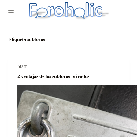
S
a
l
t
a
r
a
Etiqueta
subforos
l
c
o
n
t
Staff
e
2 ventajas de los subforos privados
n
i
d
o