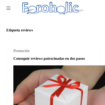
S
a
l
t
a
r
a
Etiqueta
reviews
l
c
o
n
t
Promoción
e
Conseguir reviews patrocinadas en dos pasos
n
i
d
o