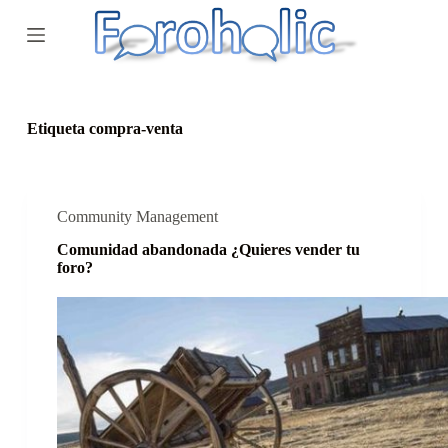
S
a
l
t
a
r
a
Etiqueta
compra-venta
l
c
o
n
t
Community Management
e
Comunidad abandonada ¿Quieres vender tu
n
foro?
i
d
o