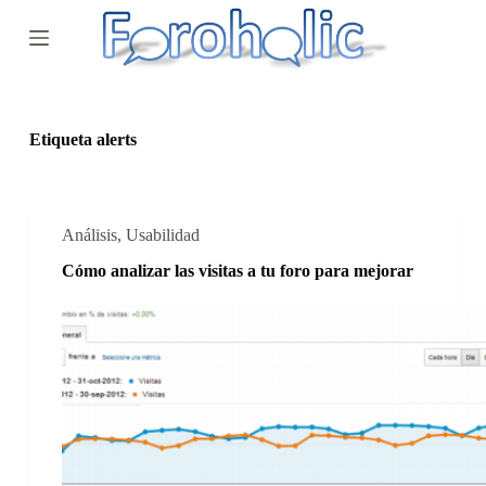
S
a
l
t
a
r
a
Etiqueta
alerts
l
c
o
n
t
Análisis
,
Usabilidad
e
Cómo analizar las visitas a tu foro para mejorar
n
i
d
o