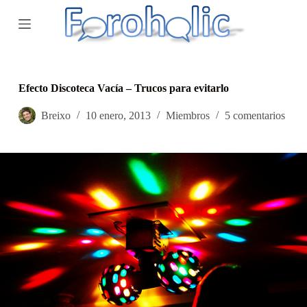
S
a
l
t
a
r
a
Efecto Discoteca Vacía – Trucos para evitarlo
l
c
Breixo
10 enero, 2013
Miembros
5 comentarios
o
n
t
e
n
i
d
o