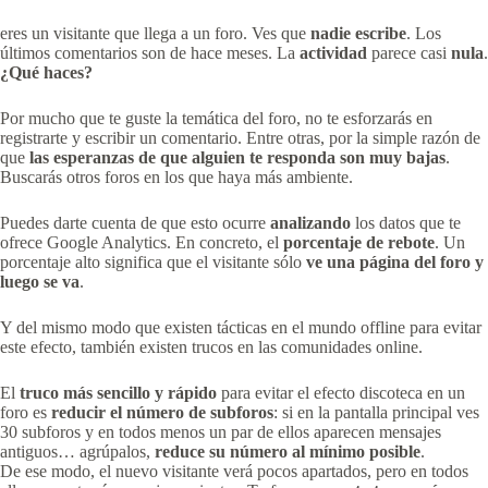
eres un visitante que llega a un foro. Ves que
nadie escribe
. Los
últimos comentarios son de hace meses. La
actividad
parece casi
nula
.
¿Qué haces?
Por mucho que te guste la temática del foro, no te esforzarás en
registrarte y escribir un comentario. Entre otras, por la simple razón de
que
las esperanzas de que alguien te responda son muy bajas
.
Buscarás otros foros en los que haya más ambiente.
Puedes darte cuenta de que esto ocurre
analizando
los datos que te
ofrece Google Analytics. En concreto, el
porcentaje de rebote
. Un
porcentaje alto significa que el visitante sólo
ve una página del foro y
luego se va
.
Y del mismo modo que existen tácticas en el mundo offline para evitar
este efecto, también existen trucos en las comunidades online.
El
truco más sencillo y rápido
para evitar el efecto discoteca en un
foro es
reducir el número de subforos
: si en la pantalla principal ves
30 subforos y en todos menos un par de ellos aparecen mensajes
antiguos… agrúpalos,
reduce su número al mínimo posible
.
De ese modo, el nuevo visitante verá pocos apartados, pero en todos