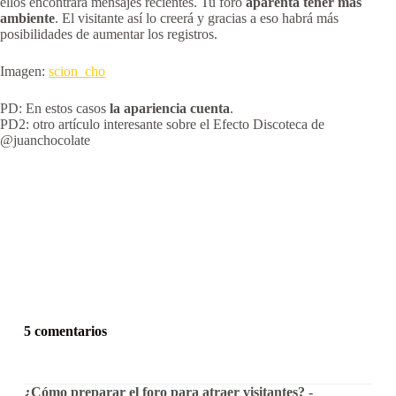
ellos encontrará mensajes recientes. Tu foro
aparenta tener más
ambiente
. El visitante así lo creerá y gracias a eso habrá más
posibilidades de aumentar los registros.
Imagen:
scion_cho
PD: En estos casos
la apariencia cuenta
.
PD2: otro artículo interesante sobre el Efecto Discoteca de
@juanchocolate
5 comentarios
¿Cómo preparar el foro para atraer visitantes? -