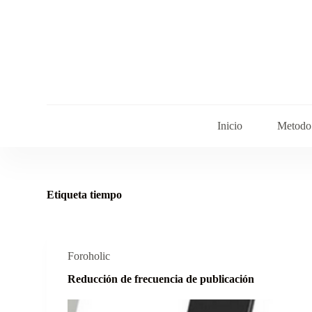
S
a
l
t
a
r
a
l
c
o
Inicio
Metodo 
n
t
e
n
i
Etiqueta
tiempo
d
o
Foroholic
Reducción de frecuencia de publicación