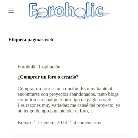
S
a
l
t
a
r
a
Etiqueta
paginas web
l
c
o
n
t
Foroholic
,
Inspiración
e
¿Comprar un foro o crearlo?
n
i
Comprar un foro es una opción. Es muy habitual
d
encontrarse con proyectos abandonados, tanto blogs
o
como foros o cualquier otro tipo de páginas web.
Las razones muy variadas: me cansé del proyecto, ya
no tengo tiempo para atender el foro,…
Breixo
17 enero, 2013
4 comentarios