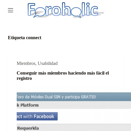
S
a
l
t
a
r
a
Etiqueta
connect
l
c
o
n
t
Miembros
,
Usabilidad
e
Conseguir más miembros haciendo más fácil el
n
registro
i
d
o