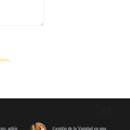
arios
.
ro, adiós
Gestión de la Vanidad en una