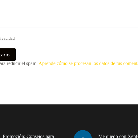
rivacidad
tario
ara reducir el spam.
Aprende cómo se procesan los datos de tus coment
Promoción: Consejos para
Me quedo con Xenfo