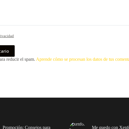
rivacidad
tario
ara reducir el spam.
Aprende cómo se procesan los datos de tus coment
Promoción: Consejos para
Me quedo con Xenfo