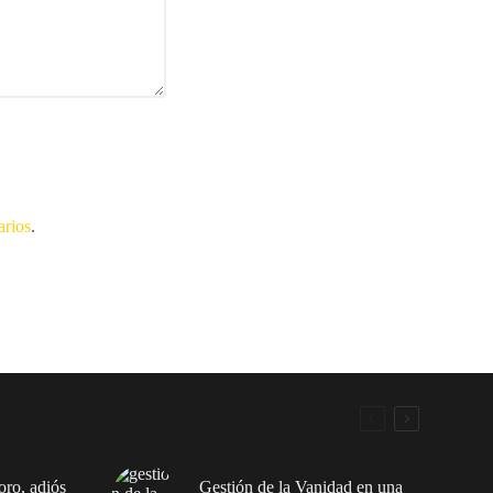
arios
.
ro, adiós
Gestión de la Vanidad en una