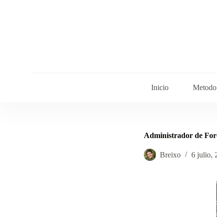
S
a
l
t
a
r
a
l
c
o
Inicio
Metodo 
n
t
e
n
i
Administrador de Foro
d
o
Breixo
6 julio,